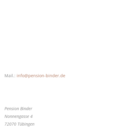
So erreichen Sie uns
Tel.: +497071/52643
Mail.:
info@pension-binder.de
Hier finden Sie uns
Pension Binder
Nonnengasse 4
72070 Tübingen